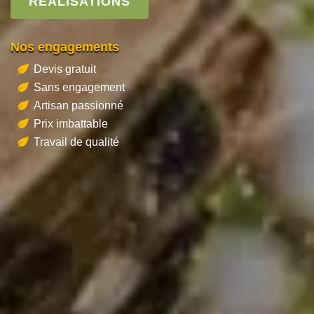
RÉALISATIONS
Nos engagements
Devis gratuit
Sans engagement
Artisan passionné
Prix imbattable
Travail de qualité