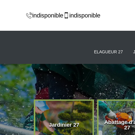
indisponible
indisponible
ELAGUEUR 27
Abattage d'
eur 27
Jardinier 27
27