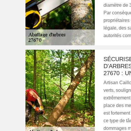
diamètre de 3
Par conséquen
propriétaires
légale, des s
autorités co
SÉCURIS
D'ARBRES
27670 : 
Artisan Caill
verts, soulig
extrêmement r
place des mes
est fortement
ce type de tâc
dommages mat