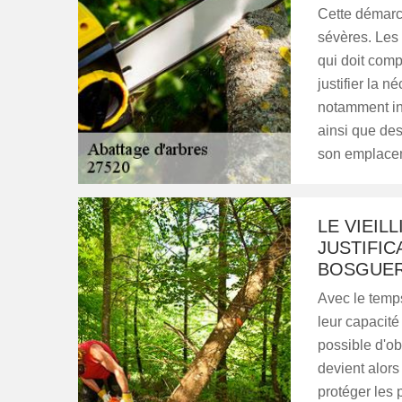
Cette démarch
sévères. Les
qui doit comp
justifier la n
notamment inc
ainsi que des
son emplacem
LE VIEIL
JUSTIFIC
BOSGUER
Avec le temps,
leur capacité
possible d'ob
devient alors
protéger les 